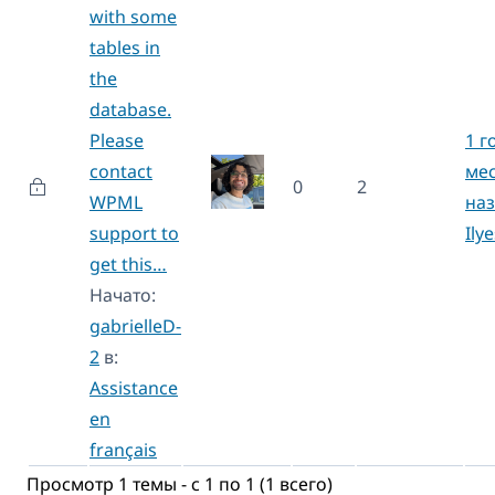
with some
tables in
the
database.
Please
1 г
contact
ме
0
2
WPML
на
support to
Ily
get this…
Начато:
gabrielleD-
2
в:
Assistance
en
français
Просмотр 1 темы - с 1 по 1 (1 всего)