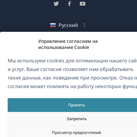
в
(открывается
(открывается
(открывается
новом
в
в
в
окне)
новом
новом
новом
Русский
окне)
окне)
окне)
Управление согласием на
(открываетс
© 2026
OnTheGoSystems Limited
использование Cookie
в
новом
Мы используем cookies для оптимизации нашего сай
окне)
и услуг. Ваше согласие позволяет нам обрабатывать
такие данные, как поведение при просмотре. Отказ о
согласия может повлиять на работу некоторых функц
Принять
Запретить
Просмотр предпочтений