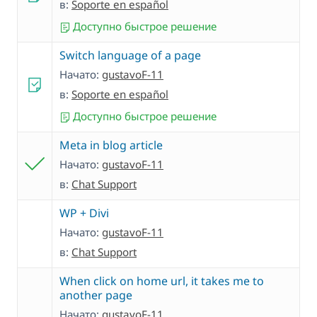
в:
Soporte en español
Доступно быстрое решение
Switch language of a page
Начато:
gustavoF-11
в:
Soporte en español
Доступно быстрое решение
Meta in blog article
Начато:
gustavoF-11
в:
Chat Support
WP + Divi
Начато:
gustavoF-11
в:
Chat Support
When click on home url, it takes me to
another page
Начато:
gustavoF-11