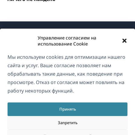
Управление согласием на
использование Cookie
Мы используем cookies для оптимизации нашего
О WPML
сайта и услуг. Ваше согласие позволяет нам
GDPR и политика конфиденциальности
обрабатывать такие данные, как поведение при
просмотре. Отказ от согласия может повлиять на
(открывае
Присоединяйтесь к нашей команде
работу некоторых функций.
в
(открывается
(открывается
(открывается
новом
в
в
в
окне)
Принять
новом
новом
новом
Русский
окне)
окне)
окне)
Запретить
(открываетс
© 2026
OnTheGoSystems Limited