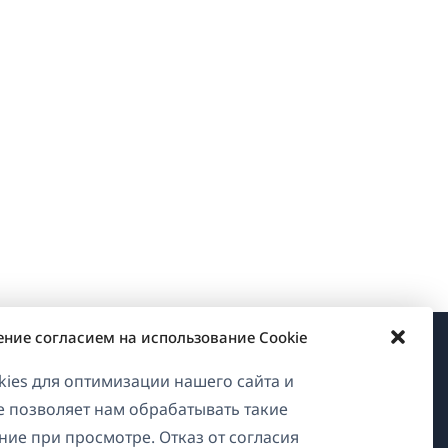
ение согласием на использование Cookie
О WPML
ies для оптимизации нашего сайта и
ие позволяет нам обрабатывать такие
GDPR и политика
ние при просмотре. Отказ от согласия
конфиденциальности