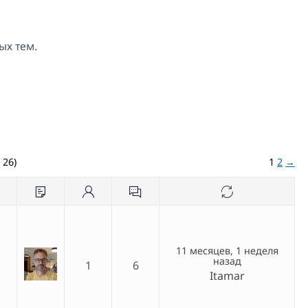
ых тем.
 26)
1
2
→
11 месяцев, 1 неделя
назад
1
6
Itamar