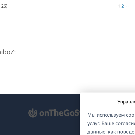
 26)
1
2
→
iboZ:
Управл
ткрывается
Мы используем cook
услуг. Ваше соглас
овом
данные, как поведе