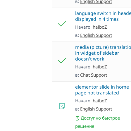
в:
English Support
language switch in head
displayed in 4 times
Начато:
haiboZ
в:
English Support
media (picture) translati
in widget of sidebar
doesn't work
Начато:
haiboZ
в:
Chat Support
elementor slide in home
page not translated
Начато:
haiboZ
в:
English Support
Доступно быстрое
решение