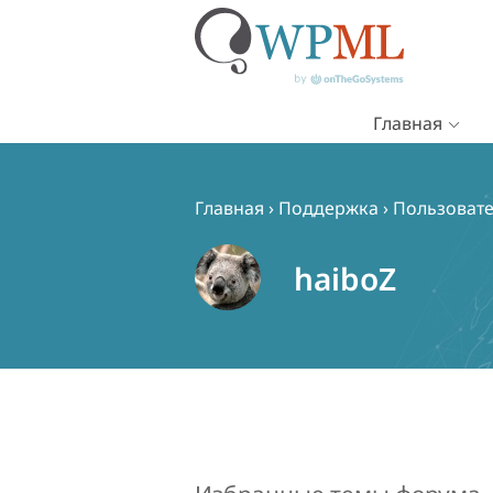
Главная
Перейти
к
содержимому
Главная
›
Поддержка
›
Пользовате
haiboZ