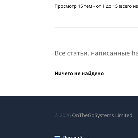
Просмотр 15 тем - от 1 до 15 (всего из
Все статьи, написанные ha
Ничего не найдено
(о
© 2026
OnTheGoSystems Limited
в
н
Русский