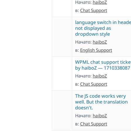
Начато:
haiboZ
в:
Chat Support
language switch in head
not displayed as
dropdown style
Начато:
haiboZ
в:
English Support
WPML chat support ticke
by haiboZ — 1710338087
Начато:
haiboZ
в:
Chat Support
The JS code works very
well. But the translation
doesn't.
Начато:
haiboZ
в:
Chat Support