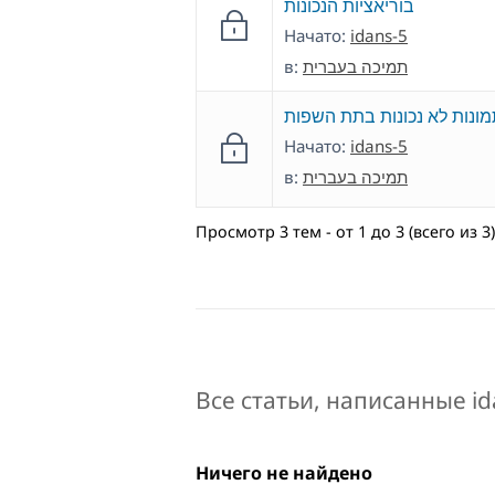
בוריאציות הנכונות
Начато:
idans-5
в:
תמיכה בעברית
מונות לא נכונות בתת השפות
Начато:
idans-5
в:
תמיכה בעברית
Просмотр 3 тем - от 1 до 3 (всего из 3)
Все статьи, написанные id
Ничего не найдено