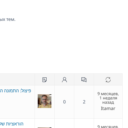
ых тем.
פיצול: התמונה ה
9 месяцев,
1 неделя
0
2
назад
Itamar
הוראציות של
9 месяцев,