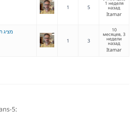
1 неделя
1
5
назад
Itamar
10
מציג ת
месяцев, 3
недели
1
3
назад
Itamar
ans-5: