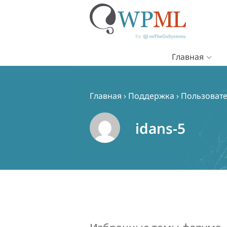
Главная
Перейти
к
содержимому
Главная
›
Поддержка
›
Пользовател
idans-5