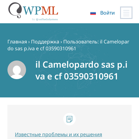
Войти
Перейти
к
содержимому
Главная
›
Поддержка
›
Пользователь: il Camelopar
do sas p.iva e cf 03590310961
il Camelopardo sas p.i
va e cf 03590310961
Известные проблемы и их решения