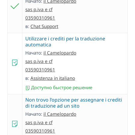
Начато:
il Camelopardo
sas p.iva e cf
03590310961
в:
Chat Support
Utilizzare i crediti per la traduzione
automatica
Начато:
il Camelopardo
sas p.iva e cf
03590310961
в:
Assistenza in italiano
Доступно быстрое решение
Non trovo l’opzione per assegnare i crediti
di traduzione ad un sito
Начато:
il Camelopardo
sas p.iva e cf
03590310961