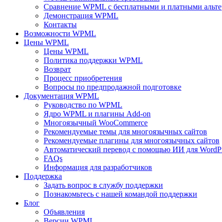
Сравнение WPML с бесплатными и платными альт
Демонстрация WPML
Контакты
Возможности WPML
Цены WPML
Цены WPML
Политика поддержки WPML
Возврат
Процесс приобретения
Вопросы по предпродажной подготовке
Документация WPML
Руководство по WPML
Ядро WPML и плагины Add-on
Многоязычный WooCommerce
Рекомендуемые темы для многоязычных сайтов
Рекомендуемые плагины для многоязычных сайтов
Автоматический перевод с помощью ИИ для WordPr
FAQs
Информация для разработчиков
Поддержка
Задать вопрос в службу поддержки
Познакомьтесь с нашей командой поддержки
Блог
Объявления
Версии WPML