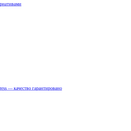
ернативами
ess — качество гарантировано