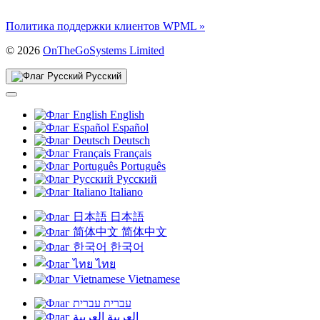
Политика поддержки клиентов WPML »
(открывается
© 2026
OnTheGoSystems Limited
в
новом
Русский
окне)
English
Español
Deutsch
Français
Português
Русский
Italiano
日本語
简体中文
한국어
ไทย
Vietnamese
עברית
العربية