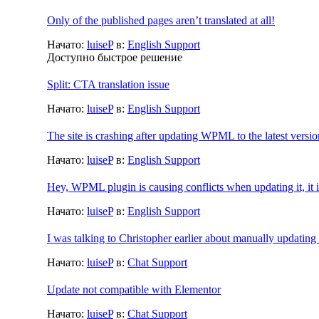
Only of the published pages aren’t translated at all!
Начато:
luiseP
в:
English Support
Доступно быстрое решение
Split: CTA translation issue
Начато:
luiseP
в:
English Support
The site is crashing after updating WPML to the latest versio
Начато:
luiseP
в:
English Support
Hey, WPML plugin is causing conflicts when updating it, it is 
Начато:
luiseP
в:
English Support
I was talking to Christopher earlier about manually updati
Начато:
luiseP
в:
Chat Support
Update not compatible with Elementor
Начато:
luiseP
в:
Chat Support