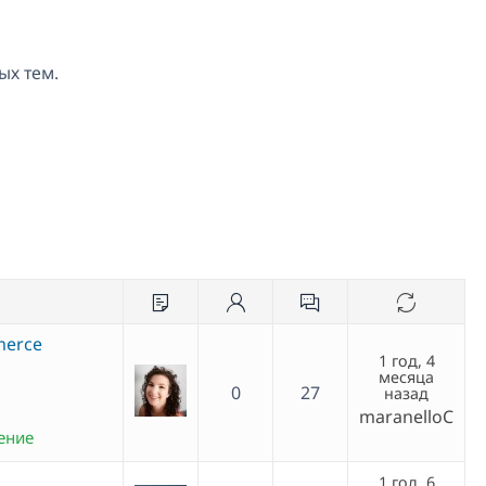
ых тем.
mmerce
1 год, 4
месяца
0
27
назад
maranelloC
ение
1 год, 6