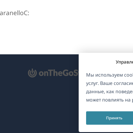
aranelloC:
Управл
ткрывается
Мы используем cook
услуг. Ваше соглас
овом
данные, как поведе
не)
может повлиять на 
Принять