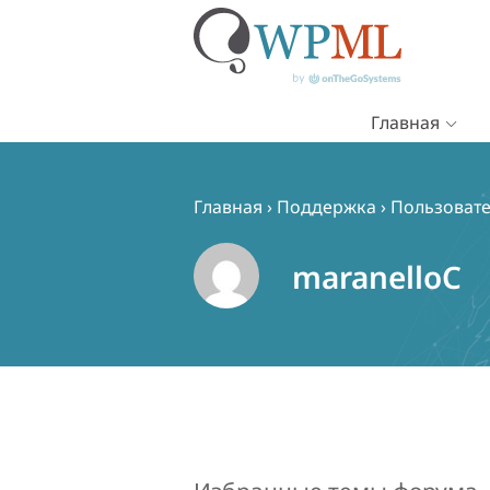
Главная
Перейти
к
содержимому
Главная
›
Поддержка
›
Пользовате
maranelloC