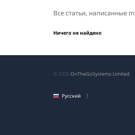
Все статьи, написанные m
Ничего не найдено
(о
© 2026
OnTheGoSystems Limited
в
н
Русский
ок