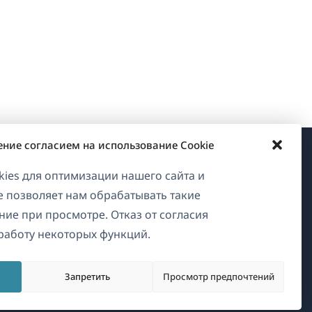
ение согласием на использование Cookie
О WPML
ies для оптимизации нашего сайта и
ие позволяет нам обрабатывать такие
GDPR и политика
ние при просмотре. Отказ от согласия
конфиденциальности
работу некоторых функций.
Присоединяйтесь к нашей
(открывается
команде
Запретить
Просмотр предпочтений
в
(открывается
(открывается
(открывается
новом
в
в
в