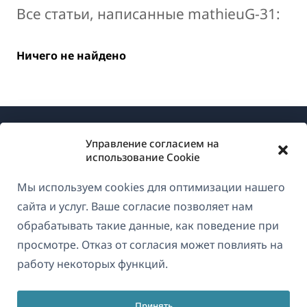
Все статьи, написанные mathieuG-31:
Ничего не найдено
Управление согласием на
использование Cookie
Мы используем cookies для оптимизации нашего
О WPML
сайта и услуг. Ваше согласие позволяет нам
GDPR и политика конфиденциальности
обрабатывать такие данные, как поведение при
просмотре. Отказ от согласия может повлиять на
(открывае
Присоединяйтесь к нашей команде
работу некоторых функций.
в
(открывается
(открывается
(открывается
новом
в
в
в
окне)
Принять