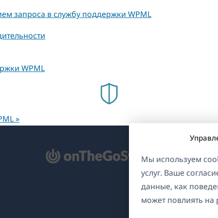
ием запроса в службу поддержки WPML
ительности
ержки WPML
PML »
Управл
ткрывается
Мы используем cook
услуг. Ваше соглас
овом
данные, как поведе
не)
может повлиять на 