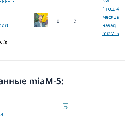
1 год, 4
месяца
0
2
port
назад
miaM-5
з 3)
санные miaM-5:
ия