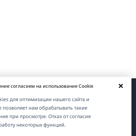
ение согласием на использование Cookie
О WPML
ies для оптимизации нашего сайта и
ие позволяет нам обрабатывать такие
GDPR и политика
ние при просмотре. Отказ от согласия
конфиденциальности
работу некоторых функций.
Присоединяйтесь к нашей
(открывается