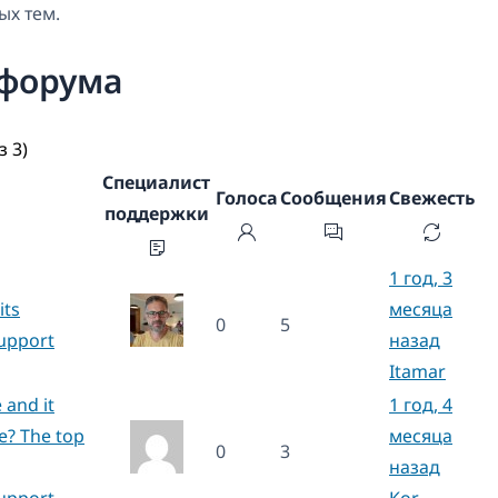
ых тем.
 форума
з 3)
Специалист
Голоса
Сообщения
Свежесть
поддержки
1 год, 3
its
месяца
0
5
Support
назад
Itamar
e and it
1 год, 4
e? The top
месяца
0
3
назад
Support
Kor