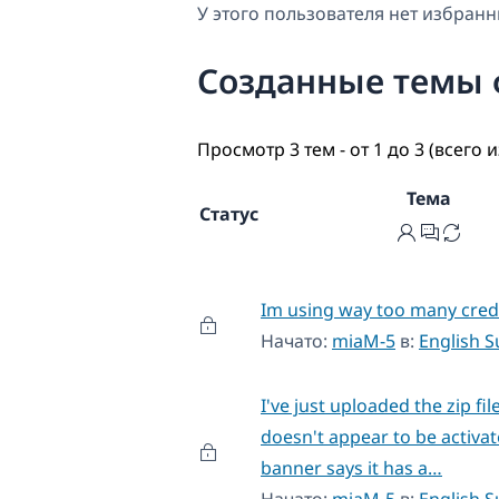
У этого пользователя нет избранн
Созданные темы
Просмотр 3 тем - от 1 до 3 (всего и
Тема
Статус
Im using way too many cred
Начато:
miaM-5
в:
English 
I've just uploaded the zip fil
doesn't appear to be activat
banner says it has a…
Начато:
miaM-5
в:
English 