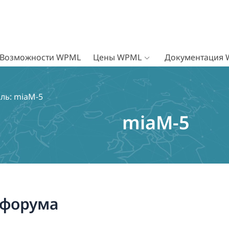
Возможности WPML
Цены WPML
Документация
ль: miaM-5
miaM-5
 форума