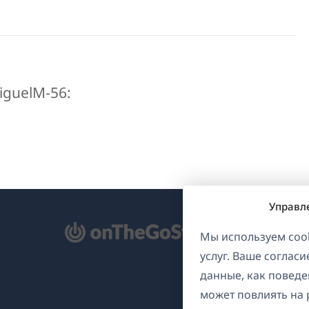
iguelM-56:
Управл
ткрывается
Мы используем cook
услуг. Ваше соглас
овом
данные, как поведе
не)
может повлиять на 