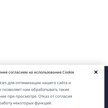
ение согласием на использование Cookie
О WPML
ies для оптимизации нашего сайта и
ие позволяет нам обрабатывать такие
GDPR и политика
ние при просмотре. Отказ от согласия
конфиденциальности
работу некоторых функций.
Присоединяйтесь к нашей