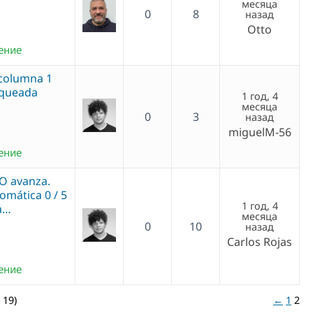
месяца
0
8
назад
Otto
ение
(columna 1
loqueada
1 год, 4
месяца
0
3
назад
miguelM-56
ение
O avanza.
omática 0 / 5
1 год, 4
a…
месяца
0
10
назад
Carlos Rojas
ение
 19)
←
1
2