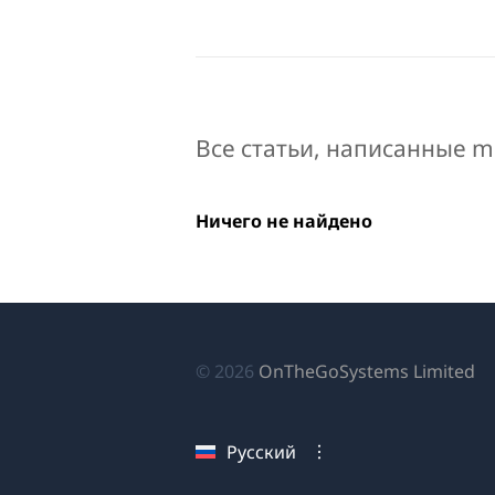
Все статьи, написанные m
Ничего не найдено
(о
© 2026
OnTheGoSystems Limited
в
н
Русский
ок