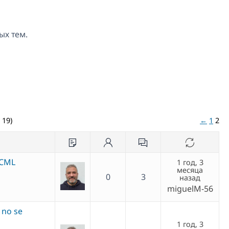
ых тем.
 19)
←
1
2
WCML
1 год, 3
месяца
0
3
назад
miguelM-56
 no se
1 год, 3