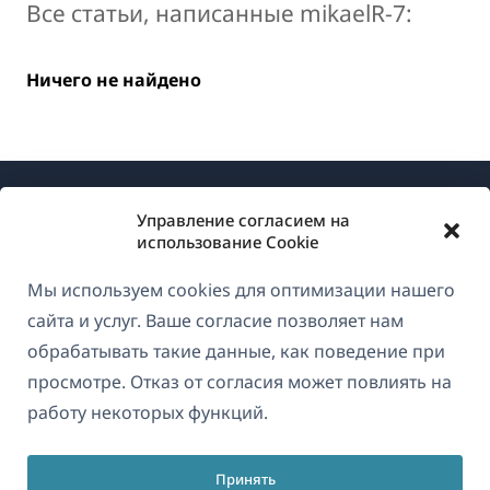
Все статьи, написанные mikaelR-7:
Ничего не найдено
Управление согласием на
использование Cookie
Мы используем cookies для оптимизации нашего
О WPML
сайта и услуг. Ваше согласие позволяет нам
GDPR и политика конфиденциальности
обрабатывать такие данные, как поведение при
просмотре. Отказ от согласия может повлиять на
(открывае
Присоединяйтесь к нашей команде
работу некоторых функций.
в
(открывается
(открывается
(открывается
новом
в
в
в
окне)
Принять
новом
новом
новом