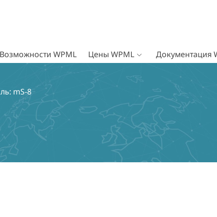
Возможности WPML
Цены WPML
Документация
ль: mS-8