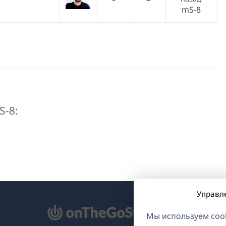
mS-8
S-8:
Управл
ткрывается
Мы используем cook