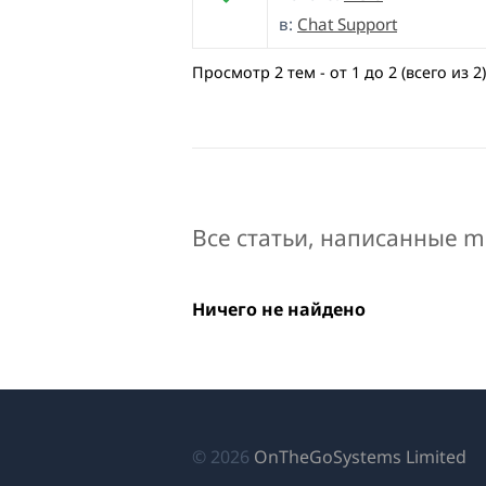
в:
Chat Support
Просмотр 2 тем - от 1 до 2 (всего из 2)
Все статьи, написанные m
Ничего не найдено
(о
© 2026
OnTheGoSystems Limited
в