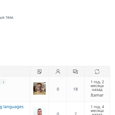
ых тем.
1 год, 2
2
месяца
0
18
назад
Itamar
ng languages
1 год, 4
месяца
0
2
назад