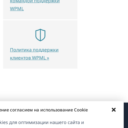
командой поддержки
WPML
Политика поддержки
клиентов WPML »
ение согласием на использование Cookie
О WPML
ies для оптимизации нашего сайта и