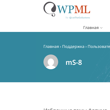
Главная
Перейти
к
содержимому
Главная
›
Поддержка
›
Пользовате
mS-8