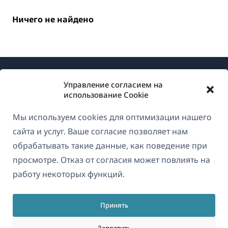
Ничего не найдено
Управление согласием на
использование Cookie
Мы используем cookies для оптимизации нашего
О WPML
сайта и услуг. Ваше согласие позволяет нам
GDPR и политика конфиденциальности
обрабатывать такие данные, как поведение при
просмотре. Отказ от согласия может повлиять на
(открывае
Присоединяйтесь к нашей команде
работу некоторых функций.
в
(открывается
(открывается
(открывается
новом
в
в
в
окне)
Принять
новом
новом
новом
Русский
окне)
окне)
окне)