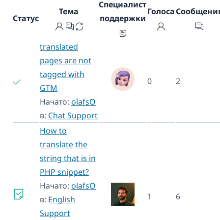
Специалист
Тема
Голоса
Сообщени
Статус
поддержки
translated
pages are not
tagged with
0
2
GTM
Начато:
olafsO
в:
Chat Support
How to
translate the
string that is in
PHP snippet?
Начато:
olafsO
1
6
в:
English
Support