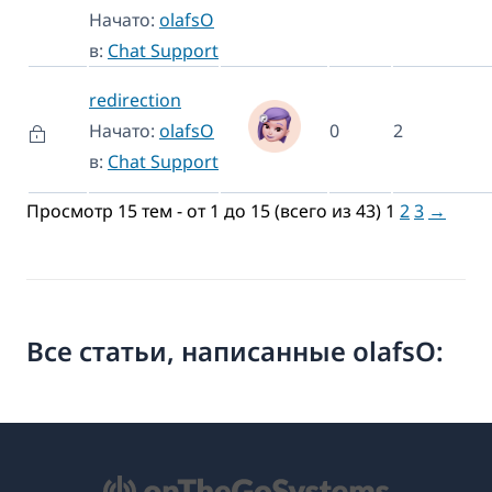
Начато:
olafsO
в:
Chat Support
redirection
Начато:
olafsO
0
2
в:
Chat Support
Просмотр 15 тем - от 1 до 15 (всего из 43)
1
2
3
→
Все статьи, написанные olafsO: