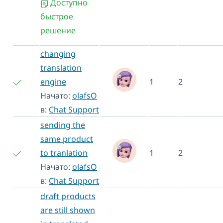
Доступно
быстрое
решение
changing
translation
engine
1
2
Начато:
olafsO
в:
Chat Support
sending the
same product
to tranlation
1
2
Начато:
olafsO
в:
Chat Support
draft products
are still shown