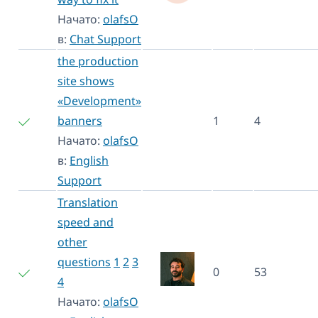
Начато:
olafsO
в:
Chat Support
the production
site shows
«Development»
banners
1
4
Начато:
olafsO
в:
English
Support
Translation
speed and
other
questions
1
2
3
0
53
4
Начато:
olafsO