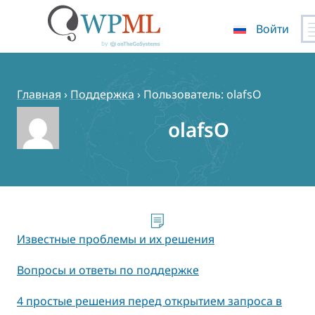
Войти
Перейти
к
содержимому
Главная
›
Поддержка
›
Пользователь: olafsO
olafsO
Известные проблемы и их решения
Вопросы и ответы по поддержке
4 простые решения перед открытием запроса в