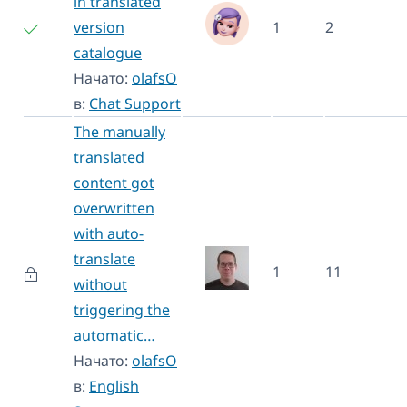
in translated
version
1
2
catalogue
Начато:
olafsO
в:
Chat Support
The manually
translated
content got
overwritten
with auto-
translate
1
11
without
triggering the
automatic…
Начато:
olafsO
в:
English