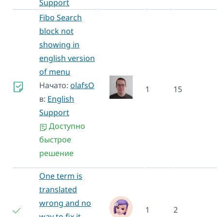
Support
Fibo Search
block not
showing in
english version
of menu
Начато:
olafsO
1
15
в:
English
Support
Доступно
быстрое
решение
One term is
translated
wrong and no
1
2
way to fix it