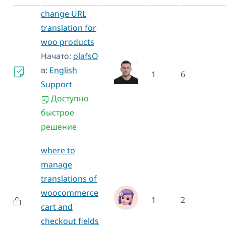
change URL
translation for
woo products
Начато:
olafsO
в:
English
1
6
Support
Доступно
быстрое
решение
where to
manage
translations of
woocommerce
1
2
cart and
checkout fields