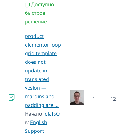
Доступно
быстрое
решение
product
elementor loop
grid template
does not
update in
translated
vesion —
margins and
1
12
padding are …
Начато:
olafsO
в:
English
Support