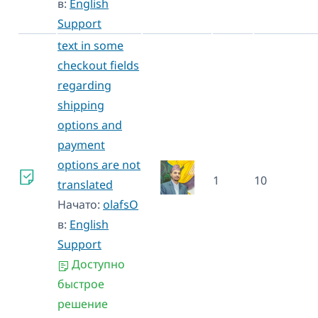
в:
English
Support
text in some
checkout fields
regarding
shipping
options and
payment
options are not
1
10
translated
Начато:
olafsO
в:
English
Support
Доступно
быстрое
решение