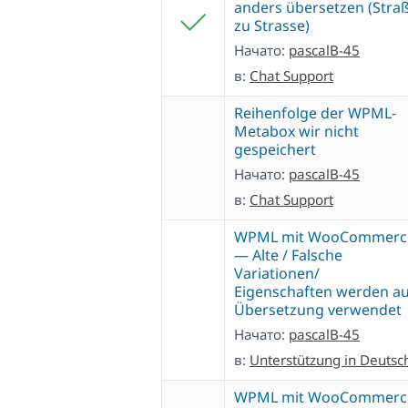
anders übersetzen (Stra
zu Strasse)
Начато:
pascalB-45
в:
Chat Support
Reihenfolge der WPML-
Metabox wir nicht
gespeichert
Начато:
pascalB-45
в:
Chat Support
WPML mit WooCommerc
— Alte / Falsche
Variationen/
Eigenschaften werden au
Übersetzung verwendet
Начато:
pascalB-45
в:
Unterstützung in Deutsc
WPML mit WooCommerc