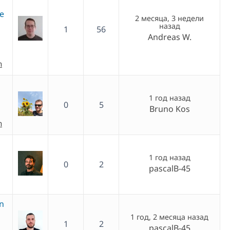
ie
2 месяца, 3 недели
назад
1
56
Andreas W.
h
1 год назад
0
5
Bruno Kos
h
1 год назад
0
2
pascalB-45
n
1 год, 2 месяца назад
1
2
pascalB-45