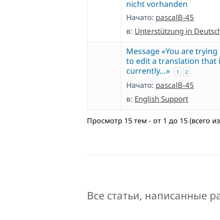
nicht vorhanden
Начато:
pascalB-45
в:
Unterstützung in Deutsc
Message «You are trying
to edit a translation that 
currently…»
1
2
Начато:
pascalB-45
в:
English Support
Просмотр 15 тем - от 1 до 15 (всего из
Все статьи, написанные pa