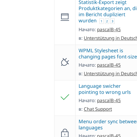
Statistik-Export zeigt
Produktkategorien an, d
im Bericht dupliziert
wurden
1
2
3
Начато:
pascalB-45
в:
Unterstützung in Deutsc
WPML Stylesheet is
changing pages font-size
Начато:
pascalB-45
в:
Unterstützung in Deutsc
Language swicher
pointing to wrong urls
Начато:
pascalB-45
в:
Chat Support
Menu order sync betwee
languages
Начато:
pascalB-45