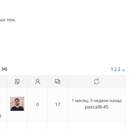
ых тем.
 34)
1
2
3
→
1 месяц, 3 недели назад
0
17
pascalB-45
h