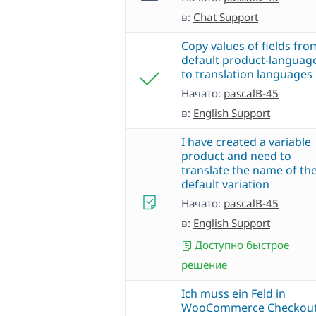
в:
Chat Support
Copy values of fields fro
default product-languag
to translation languages
Начато:
pascalB-45
в:
English Support
I have created a variable
product and need to
translate the name of th
default variation
Начато:
pascalB-45
в:
English Support
Доступно быстрое
решение
Ich muss ein Feld in
WooCommerce Checkou