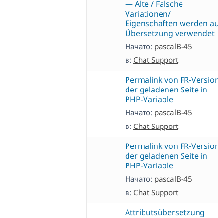
— Alte / Falsche
Variationen/
Eigenschaften werden au
Übersetzung verwendet
Начато:
pascalB-45
в:
Chat Support
Permalink von FR-Versio
der geladenen Seite in
PHP-Variable
Начато:
pascalB-45
в:
Chat Support
Permalink von FR-Versio
der geladenen Seite in
PHP-Variable
Начато:
pascalB-45
в:
Chat Support
Attributsübersetzung