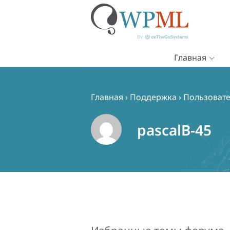
Главная
Перейти
к
содержимому
Главная
›
Поддержка
›
Пользовате
pascalB-45