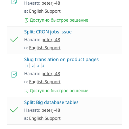
Начато:
peterJ-48
в:
English Support
Доступно быстрое решение
Split: CRON jobs issue
Начато:
peterJ-48
в:
English Support
Slug translation on product pages
1
2
3
4
Начато:
peterJ-48
в:
English Support
Доступно быстрое решение
Split: Big database tables
Начато:
peterJ-48
в:
English Support