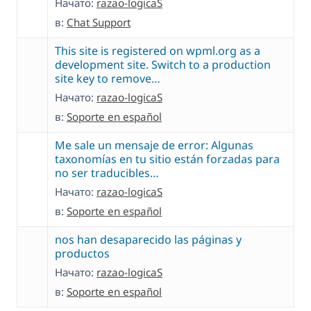
Начато:
razao-logicaS
в:
Chat Support
This site is registered on wpml.org as a
development site. Switch to a production
site key to remove…
Начато:
razao-logicaS
в:
Soporte en español
Me sale un mensaje de error: Algunas
taxonomías en tu sitio están forzadas para
no ser traducibles…
Начато:
razao-logicaS
в:
Soporte en español
nos han desaparecido las páginas y
productos
Начато:
razao-logicaS
в:
Soporte en español