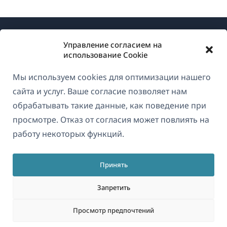
Управление согласием на
использование Cookie
Мы используем cookies для оптимизации нашего
О WPML
сайта и услуг. Ваше согласие позволяет нам
GDPR и политика конфиденциальности
обрабатывать такие данные, как поведение при
просмотре. Отказ от согласия может повлиять на
(открывае
Присоединяйтесь к нашей команде
работу некоторых функций.
в
(открывается
(открывается
(открывается
новом
в
в
в
окне)
Принять
новом
новом
новом
Русский
окне)
окне)
окне)
Запретить
(открываетс
© 2026
OnTheGoSystems Limited
Просмотр предпочтений
в