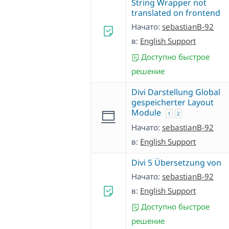
String Wrapper not
translated on frontend
Начато:
sebastianB-92
в:
English Support
Доступно быстрое
решение
Divi Darstellung Global
gespeicherter Layout
Module
1
2
Начато:
sebastianB-92
в:
English Support
Divi 5 Übersetzung von
Начато:
sebastianB-92
в:
English Support
Доступно быстрое
решение