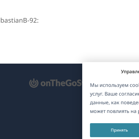
bastianB-92:
Управл
ткрывается
Мы используем cook
услуг. Ваше соглас
овом
данные, как поведе
не)
может повлиять на 
Принять