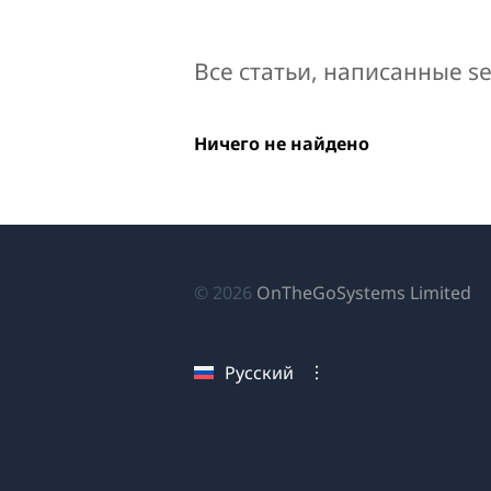
Все статьи, написанные se
Ничего не найдено
(о
© 2026
OnTheGoSystems Limited
в
н
Русский
ок