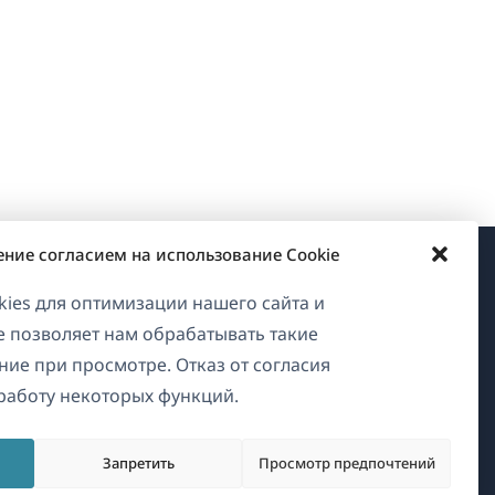
ение согласием на использование Cookie
О WPML
ies для оптимизации нашего сайта и
ие позволяет нам обрабатывать такие
GDPR и политика
ние при просмотре. Отказ от согласия
конфиденциальности
работу некоторых функций.
Присоединяйтесь к нашей
(открывается
команде
Запретить
Просмотр предпочтений
в
(открывается
(открывается
(открывается