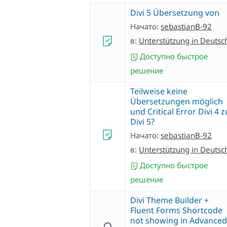
Divi 5 Übersetzung von
Начато:
sebastianB-92
в:
Unterstützung in Deutsc
Доступно быстрое
решение
Teilweise keine
Übersetzungen möglich
und Critical Error Divi 4 z
Divi 5?
Начато:
sebastianB-92
в:
Unterstützung in Deutsc
Доступно быстрое
решение
Divi Theme Builder +
Fluent Forms Shortcode
not showing in Advanced