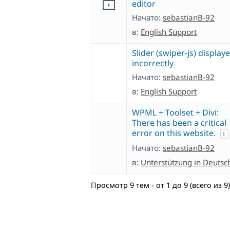
editor
Начато:
sebastianB-92
в:
English Support
Slider (swiper-js) display
incorrectly
Начато:
sebastianB-92
в:
English Support
WPML + Toolset + Divi:
There has been a critical
error on this website.
1
Начато:
sebastianB-92
в:
Unterstützung in Deutsc
Просмотр 9 тем - от 1 до 9 (всего из 9)