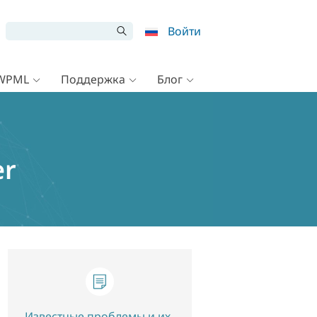
Войти
 WPML
Поддержка
Блог
er
Известные проблемы и их