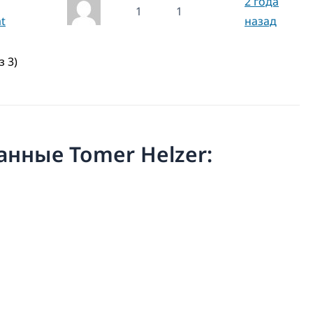
2 года
1
1
t
назад
з 3)
санные Tomer Helzer: