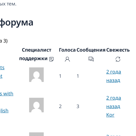
ых тем.
 форума
з 3)
Специалист
Голоса
Сообщения
Свежесть
поддержки
ts
2 года
t
1
1
назад
s with
2 года
2
3
назад
lish
Kor