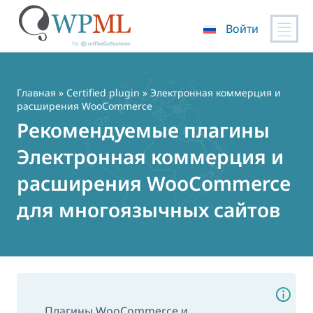
Войти
Перейти
к
содержимому
Главная
»
Certified plugin
» Электронная коммерция и
расширения WooCommerce
Рекомендуемые плагины
Электронная коммерция и
расширения WooCommerce
для многоязычных сайтов
Плагины WooCommerce и