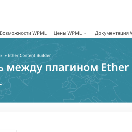
Возможности WPML
Цены WPML
Документация
ны
» Ether Content Builder
 между плагином Ether 
L