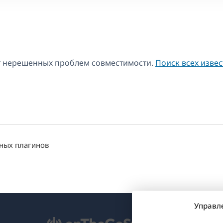
ы
т нерешенных проблем совместимости.
Поиск всех изве
нных плагинов
Управл