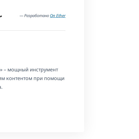
r
— Разработано
On Ether
er» – мощный инструмент
ким контентом при помощи
.