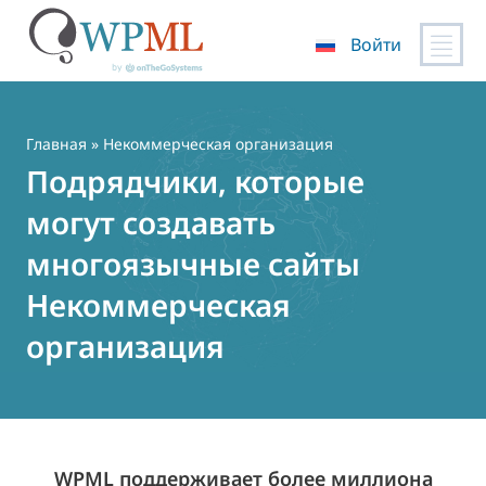
Войти
Перейти
к
содержимому
Главная
» Некоммерческая организация
Подрядчики, которые
могут создавать
многоязычные сайты
Некоммерческая
организация
WPML поддерживает более миллиона