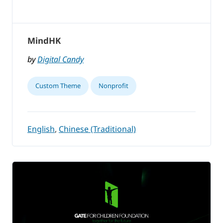
MindHK
by
Digital Candy
Custom Theme
Nonprofit
English
,
Chinese (Traditional)