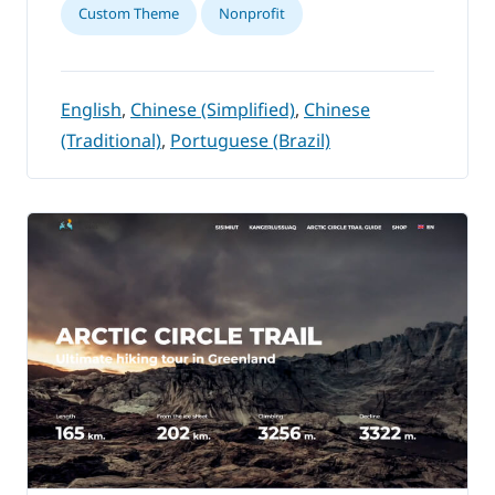
Custom Theme
Nonprofit
English
,
Chinese (Simplified)
,
Chinese
(Traditional)
,
Portuguese (Brazil)