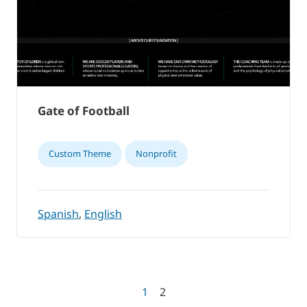
Gate of Football
Custom Theme
Nonprofit
Spanish
,
English
1
2