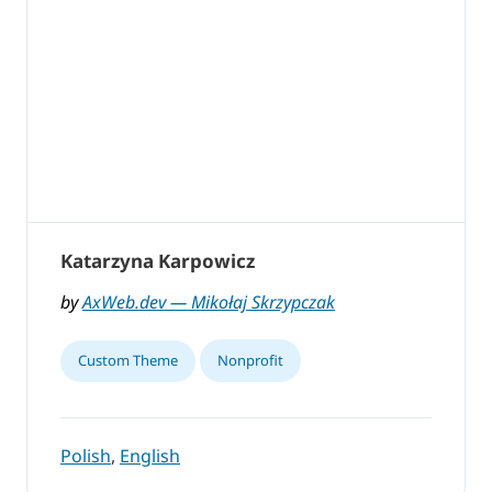
Katarzyna Karpowicz
by
AxWeb.dev — Mikołaj Skrzypczak
Custom Theme
Nonprofit
Polish
,
English