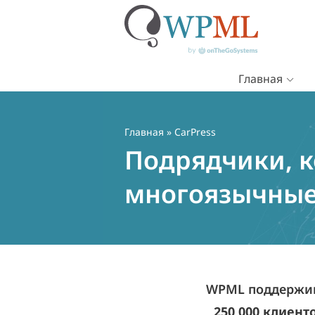
Главная
Перейти
к
содержимому
Главная
» CarPress
Подрядчики, к
многоязычные 
WPML поддержив
250 000 клиент