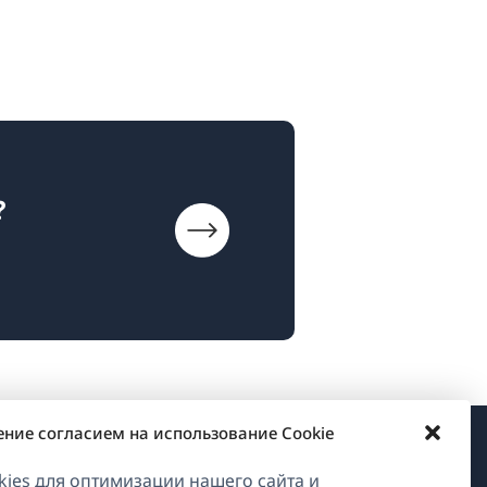
?
ение согласием на использование Cookie
О WPML
ies для оптимизации нашего сайта и