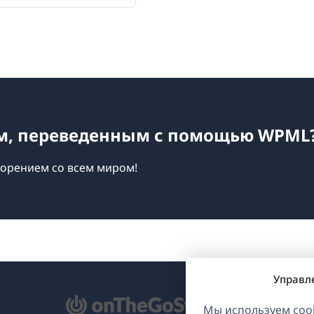
ом, переведенным с помощью WPML
ворением со всем миром!
Управл
ткрывается
Мы используем cook