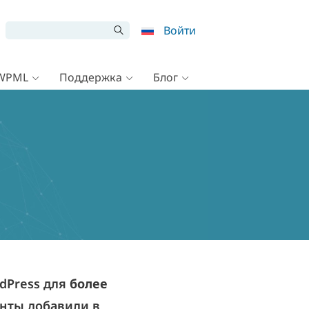
Войти
 WPML
Поддержка
Блог
dPress для
более
енты добавили в