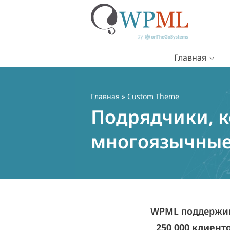
Главная
Перейти
к
содержимому
Главная
» Custom Theme
Подрядчики, к
многоязычные
WPML поддержив
250 000 клиент