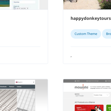
happydonkeytour
Custom Theme
Br
,