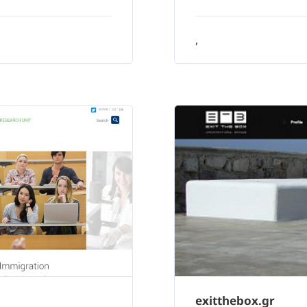
,
exitthebox.gr