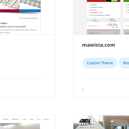
mawista.com
Custom Theme
Br
,