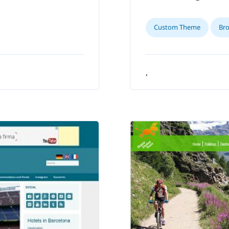
Custom Theme
Br
,