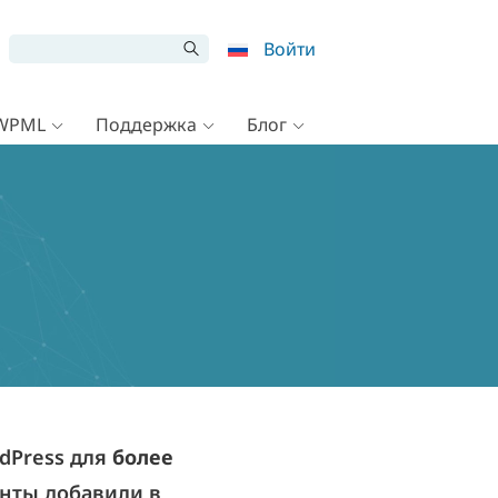
Войти
 WPML
Поддержка
Блог
dPress для
более
енты добавили в