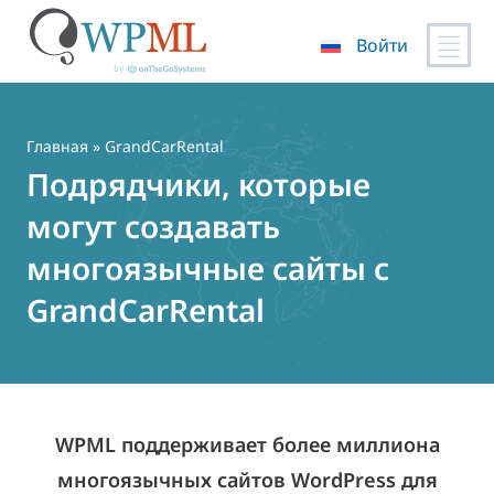
Войти
Перейти
к
содержимому
Главная
» GrandCarRental
Подрядчики, которые
могут создавать
многоязычные сайты с
GrandCarRental
WPML поддерживает более миллиона
многоязычных сайтов WordPress для