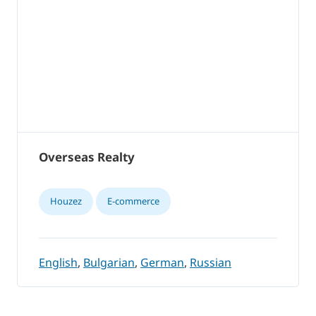
Overseas Realty
Houzez
E-commerce
English
,
Bulgarian
,
German
,
Russian