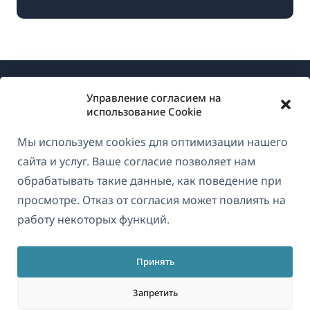
Управление согласием на
использование Cookie
Мы используем cookies для оптимизации нашего
О WPML
сайта и услуг. Ваше согласие позволяет нам
GDPR и политика конфиденциальности
обрабатывать такие данные, как поведение при
просмотре. Отказ от согласия может повлиять на
(открывае
Присоединяйтесь к нашей команде
работу некоторых функций.
в
(открывается
(открывается
(открывается
новом
в
в
в
окне)
Принять
новом
новом
новом
Русский
окне)
окне)
окне)
Запретить