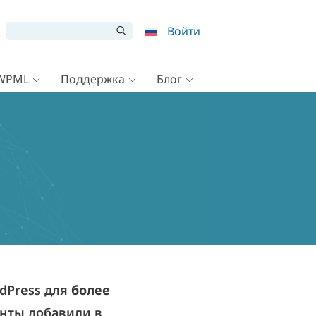
Войти
 WPML
Поддержка
Блог
dPress для
более
енты добавили в