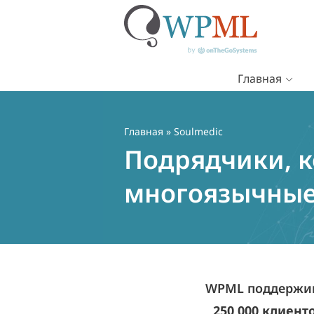
Главная
Перейти
к
содержимому
Главная
» Soulmedic
Подрядчики, к
многоязычные 
WPML поддержив
250 000 клиент