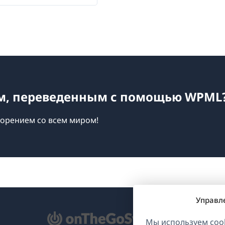
ом, переведенным с помощью WPML
ворением со всем миром!
Управл
ткрывается
Мы используем cook