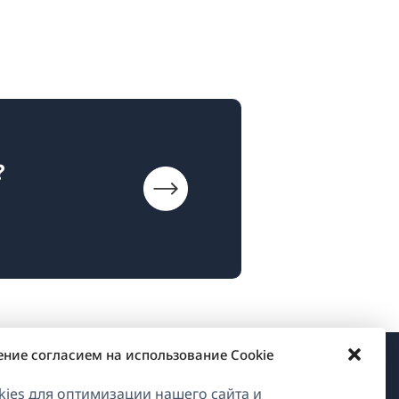
?
ение согласием на использование Cookie
О WPML
ies для оптимизации нашего сайта и