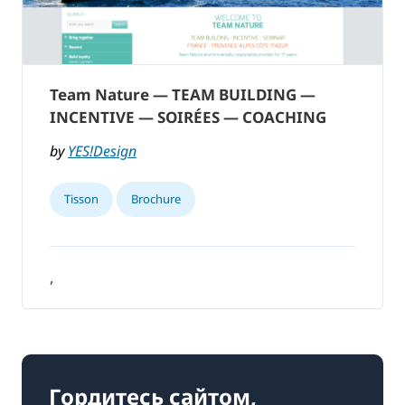
Team Nature — TEAM BUILDING —
INCENTIVE — SOIRÉES — COACHING
by
YES!Design
Tisson
Brochure
,
Гордитесь сайтом,