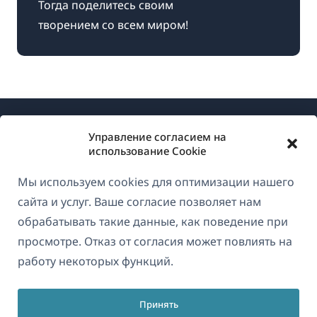
Тогда поделитесь своим
творением со всем миром!
Управление согласием на
использование Cookie
Мы используем cookies для оптимизации нашего
О WPML
сайта и услуг. Ваше согласие позволяет нам
GDPR и политика конфиденциальности
обрабатывать такие данные, как поведение при
просмотре. Отказ от согласия может повлиять на
(открывае
Присоединяйтесь к нашей команде
работу некоторых функций.
в
(открывается
(открывается
(открывается
новом
в
в
в
окне)
Принять
новом
новом
новом