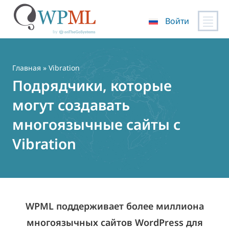
Войти
Перейти
к
содержимому
Главная
» Vibration
Подрядчики, которые
могут создавать
многоязычные сайты с
Vibration
WPML поддерживает более миллиона
многоязычных сайтов WordPress для