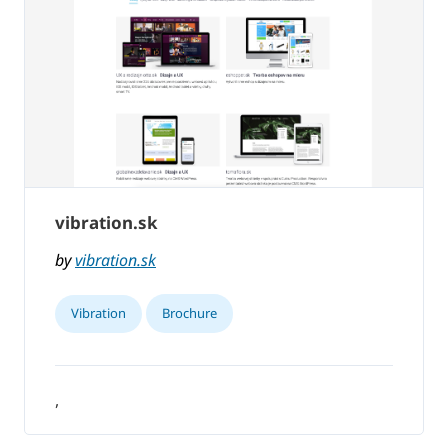
vibration.sk
by
vibration.sk
Vibration
Brochure
,