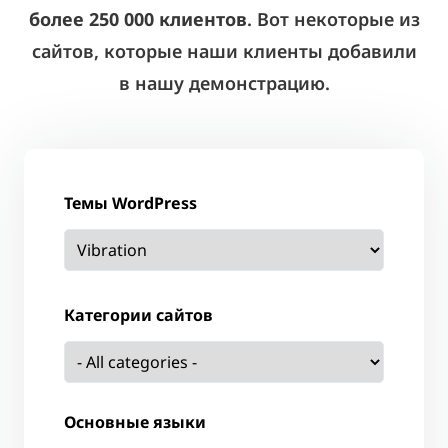
более 250 000 клиентов
. Вот некоторые из
сайтов, которые наши клиенты добавили
в нашу демонстрацию.
Темы WordPress
Категории сайтов
Основные языки