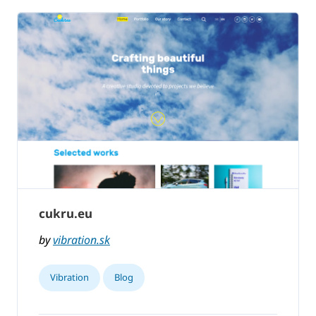
cukru.eu
by
vibration.sk
Vibration
Blog