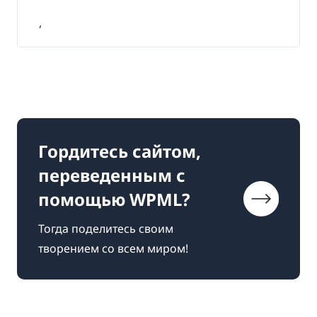
,
Гордитесь сайтом,
переведенным с
помощью WPML?
Тогда поделитесь своим
творением со всем миром!