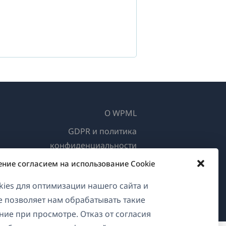
О WPML
GDPR и политика
конфиденциальности
Присоединяйтесь к нашей
ение согласием на использование Cookie
(открывается
команде
ies для оптимизации нашего сайта и
в
ие позволяет нам обрабатывать такие
(открывается
(открывается
(открывается
новом
ние при просмотре. Отказ от согласия
в
в
в
окне)