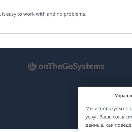
it, it easy to work with and no problems.
ткрывается
овом
не)
Управл
Мы используем cook
услуг. Ваше соглас
данные, как поведе