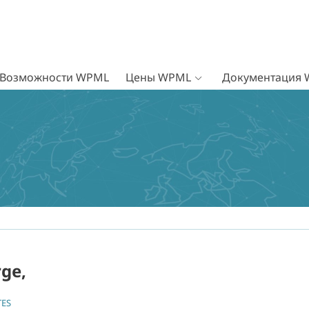
Возможности WPML
Цены WPML
Документация
ge,
TES