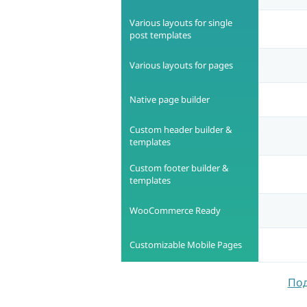
Various layouts for single
post templates
Various layouts for pages
Native page builder
Custom header builder &
templates
Custom footer builder &
templates
WooCommerce Ready
Customizable Mobile Pages
Под