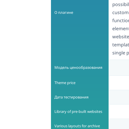
possibi
customi
О плагине
function
element
website
templat
single 
Модель ценообразования
Theme price
Дата тестирования
Library of pre-built websites
Various layouts for archive