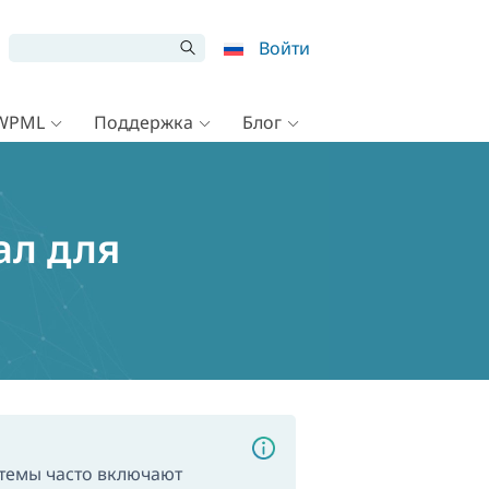
Войти
 WPML
Поддержка
Блог
ал для
 темы часто включают