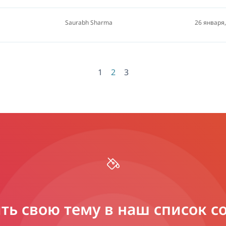
Saurabh Sharma
26 января,
1
2
3
ть свою тему в наш список 