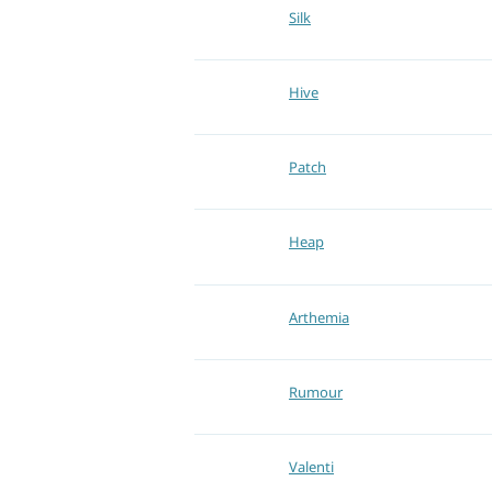
Silk
Hive
Patch
Heap
Arthemia
Rumour
Valenti