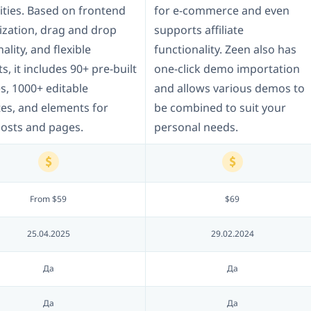
lities. Based on frontend
for e-commerce and even
zation, drag and drop
supports affiliate
ality, and flexible
functionality. Zeen also has
s, it includes 90+ pre-built
one-click demo importation
s, 1000+ editable
and allows various demos to
es, and elements for
be combined to suit your
posts and pages.
personal needs.
From $59
$69
25.04.2025
29.02.2024
Да
Да
Да
Да