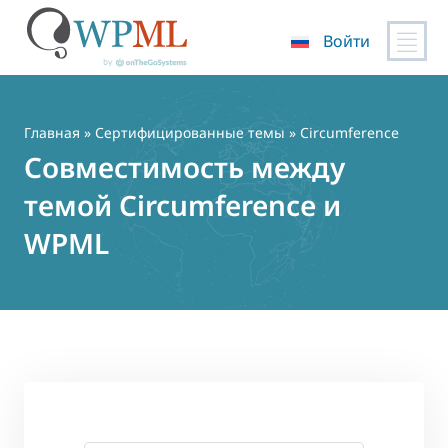
Войти
Перейти
к
содержимому
Главная
»
Сертифицированные темы
» Circumference
Совместимость между
темой Circumference и
WPML