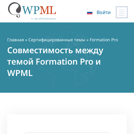
Войти
Перейти
к
содержимому
Главная
»
Сертифицированные темы
» Formation Pro
Совместимость между
темой Formation Pro и
WPML