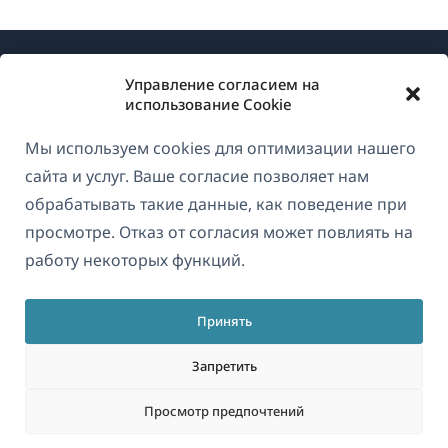
Управление согласием на
использование Cookie
Мы используем cookies для оптимизации нашего
О WPML
сайта и услуг. Ваше согласие позволяет нам
GDPR и политика конфиденциальности
обрабатывать такие данные, как поведение при
просмотре. Отказ от согласия может повлиять на
(открывае
Присоединяйтесь к нашей команде
работу некоторых функций.
в
(открывается
(открывается
(открывается
новом
в
в
в
окне)
Принять
новом
новом
новом
Русский
окне)
окне)
окне)
Запретить
(открываетс
© 2026
OnTheGoSystems Limited
Просмотр предпочтений
в