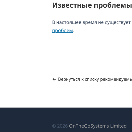
Известные проблем
В настоящее время не существуе
проблем
.
Вернуться к списку рекомендуем
(о
© 2026
OnTheGoSystems Limited