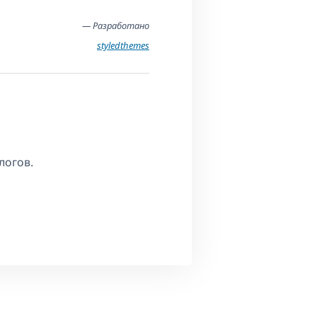
— Разработано
styledthemes
логов.