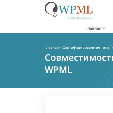
Главная
Перейти
к
содержимому
Главная
»
Сертифицированные темы
»
Совместимость
WPML