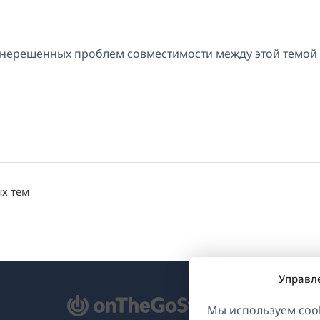
ы
т нерешенных проблем совместимости между этой темой
ых тем
Управл
ткрывается
Мы используем cook