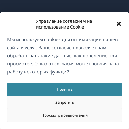
О WPML
Управление согласием на
GDPR и политика конфиденциальности
использование Cookie
(открывае
Присоединяйтесь к нашей команде
Мы используем cookies для оптимизации нашего
в
(открывается
(открывается
(открывается
сайта и услуг. Ваше согласие позволяет нам
новом
в
в
в
обрабатывать такие данные, как поведение при
окне)
новом
новом
новом
просмотре. Отказ от согласия может повлиять на
Русский
окне)
окне)
окне)
работу некоторых функций.
(открываетс
© 2026
OnTheGoSystems Limited
в
Принять
новом
Запретить
окне)
Просмотр предпочтений