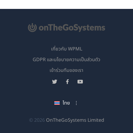
เกี่ยวกับ WPML
GDPR และนโยบายความเป็นส่วนตัว
(เปิด
เข้าร่วมทีมของเรา
ใน
(เปิด
(เปิด
(เปิด
หน้าต่าง
ใน
ใน
ใน
ใหม่)
หน้าต่าง
หน้าต่าง
หน้าต่าง
ไทย
ใหม่)
ใหม่)
ใหม่)
(เปิด
© 2026
OnTheGoSystems Limited
ใน