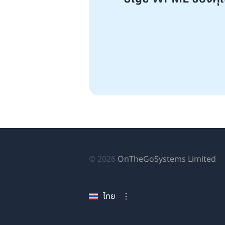
(เป
© 2026
OnTheGoSystems Limited
ใน
หน
ไทย
ใหม