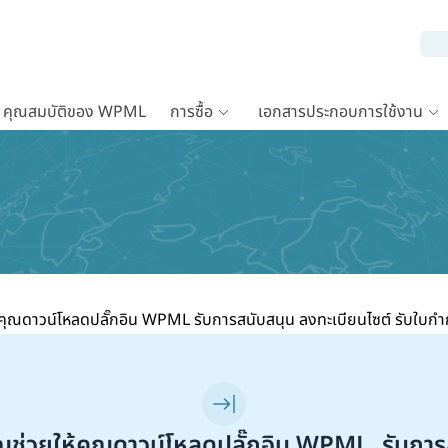
คุณสมบัติของ WPML
การซื้อ
เอกสารประกอบการใช้งาน
ุณดาวน์โหลดปลั๊กอิน WPML รับการสนับสนุน ลงทะเบียนไซต์ รับใบกำก
่วยให้คุณดาวน์โหลดปลั๊กอิน WPML, รับการ