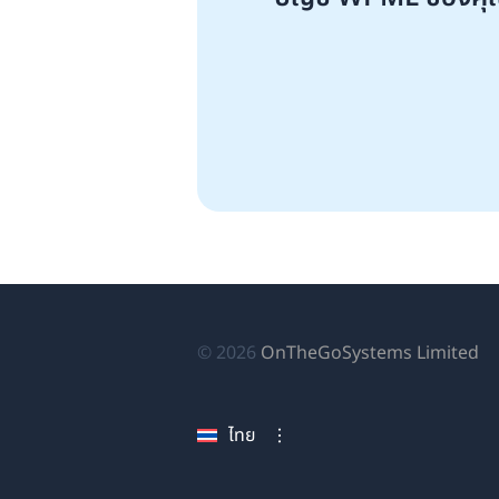
(เป
© 2026
OnTheGoSystems Limited
ใน
หน
ไทย
ใหม