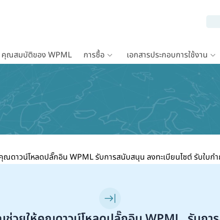
คุณสมบัติของ WPML
การซื้อ
เอกสารประกอบการใช้งาน
ุณดาวน์โหลดปลั๊กอิน WPML รับการสนับสนุน ลงทะเบียนไซต์ รับใบกำก
่วยให้คุณดาวน์โหลดปลั๊กอิน WPML, รับการ