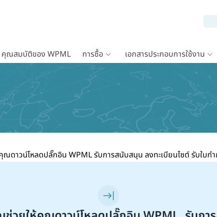
คุณสมบัติของ WPML
การซื้อ
เอกสารประกอบการใช้งาน
ุณดาวน์โหลดปลั๊กอิน WPML รับการสนับสนุน ลงทะเบียนไซต์ รับใบกำก
่วยให้คุณดาวน์โหลดปลั๊กอิน WPML, รับการ