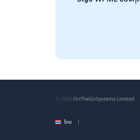
(เป
© 2026
OnTheGoSystems Limited
ใน
หน
ไทย
ใหม