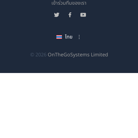
(เปิด
เข้าร่วมทีมของเรา
ใน
(เปิด
(เปิด
(เปิด
หน้าต่าง
ใน
ใน
ใน
ใหม่)
หน้าต่าง
หน้าต่าง
หน้าต่าง
ไทย
ใหม่)
ใหม่)
ใหม่)
(เปิด
© 2026
OnTheGoSystems Limited
ใน
หน้าต่าง
ใหม่)