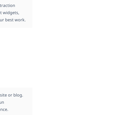
traction
t widgets,
our best work.
ite or blog.
fun
nce.