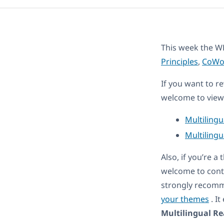
This week the WP
Principles
,
CoWo
If you want to r
welcome to view 
Multiling
Multilingu
Also, if you’re 
welcome to cont
strongly recomm
your themes
. I
Multilingual R