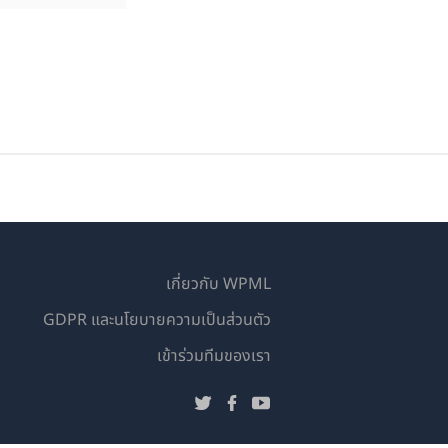
เกี่ยวกับ WPML
GDPR และนโยบายความเป็นส่วนตัว
(เปิด
เข้าร่วมทีมของเรา
ใน
(เปิด
(เปิด
(เปิด
หน้าต่าง
ใน
ใน
ใน
ใหม่)