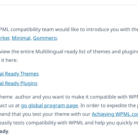
ML compatibility team would like to introduce you with th
rker
,
Minimal
,
Gommero
.
eview the entire Multilingual ready list of themes and plugin
it here:
ual Ready Themes
al Ready Plugins
a theme author and you want to make it compatible with WP
act us at
go global program page
. In order to expedite th
end that you test your theme with our
Achieving WPML com
t easily tests compatibility with WPML and help you quickly
eady
.