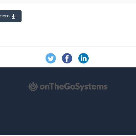
mero
ิด
้าต่าง
่)