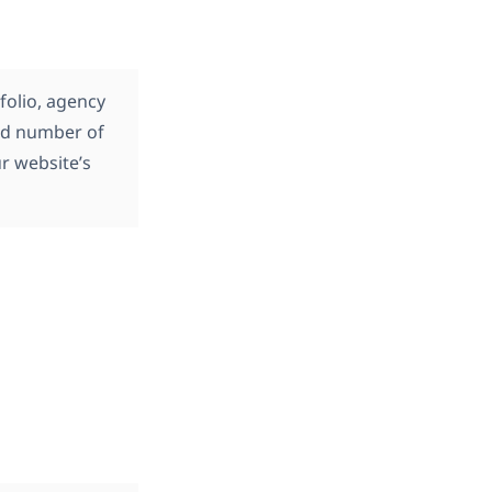
tfolio, agency
ood number of
ur website’s