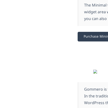
The Minimal t
widget area 
you can also 
Purchase Mini
Gommero is v
In the tradit
WordPress th