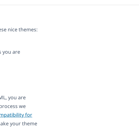
ese nice themes:
s you are
ML, you are
e process we
patibility for
 make your theme