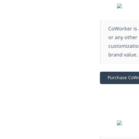
CoWorker is a
or any other
customization
brand value.
Purchase CoWo