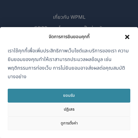
เกี่ยวกับ WPML
GDPR และนโยบายความเป็นส่วนตัว
จัดการการยินยอมคุกกี้
(เปิด
เข้าร่วมทีมของเรา
ใน
เราใช้คุกกี้เพื่อเพิ่มประสิทธิภาพเว็บไซต์และบริการของเรา ความ
(เปิด
(เปิด
(เปิด
หน้าต่าง
ยินยอมของคุณทำให้เราสามารถประมวลผลข้อมูล เช่น
ใน
ใน
ใน
ใหม่)
หน้าต่าง
หน้าต่าง
หน้าต่าง
พฤติกรรมการท่องเว็บ การไม่ยินยอมอาจส่งผลต่อคุณสมบัติ
ไทย
ใหม่)
ใหม่)
ใหม่)
บางอย่าง
(เปิด
© 2026
OnTheGoSystems Limited
ยอมรับ
ใน
หน้าต่าง
ปฏิเสธ
ใหม่)
ดูการตั้งค่า