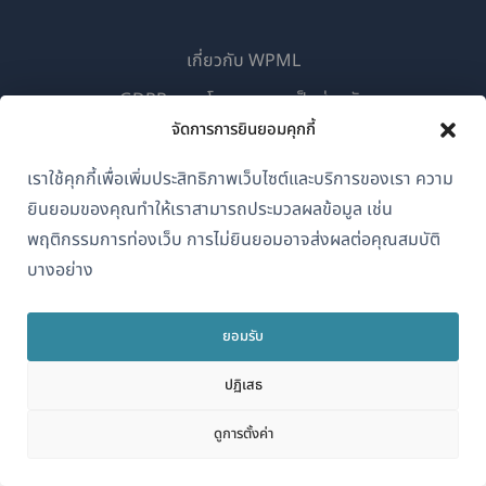
เกี่ยวกับ WPML
GDPR และนโยบายความเป็นส่วนตัว
จัดการการยินยอมคุกกี้
(เปิด
เข้าร่วมทีมของเรา
ใน
เราใช้คุกกี้เพื่อเพิ่มประสิทธิภาพเว็บไซต์และบริการของเรา ความ
(เปิด
(เปิด
(เปิด
หน้าต่าง
ยินยอมของคุณทำให้เราสามารถประมวลผลข้อมูล เช่น
ใน
ใน
ใน
ใหม่)
หน้าต่าง
หน้าต่าง
หน้าต่าง
พฤติกรรมการท่องเว็บ การไม่ยินยอมอาจส่งผลต่อคุณสมบัติ
ไทย
ใหม่)
ใหม่)
ใหม่)
บางอย่าง
(เปิด
© 2026
OnTheGoSystems Limited
ยอมรับ
ใน
หน้าต่าง
ปฏิเสธ
ใหม่)
ดูการตั้งค่า