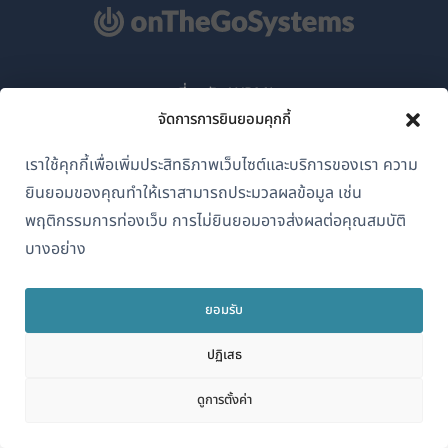
เกี่ยวกับ WPML
จัดการการยินยอมคุกกี้
GDPR และนโยบายความเป็นส่วนตัว
เราใช้คุกกี้เพื่อเพิ่มประสิทธิภาพเว็บไซต์และบริการของเรา ความ
(เปิด
เข้าร่วมทีมของเรา
ยินยอมของคุณทำให้เราสามารถประมวลผลข้อมูล เช่น
ใน
(เปิด
(เปิด
(เปิด
พฤติกรรมการท่องเว็บ การไม่ยินยอมอาจส่งผลต่อคุณสมบัติ
หน้าต่าง
ใน
ใน
ใน
บางอย่าง
ใหม่)
หน้าต่าง
หน้าต่าง
หน้าต่าง
ไทย
ใหม่)
ใหม่)
ใหม่)
ยอมรับ
(เปิด
© 2026
OnTheGoSystems Limited
ปฏิเสธ
ใน
หน้าต่าง
ดูการตั้งค่า
ใหม่)