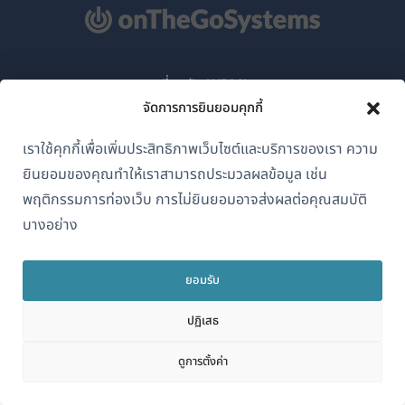
เกี่ยวกับ WPML
จัดการการยินยอมคุกกี้
GDPR และนโยบายความเป็นส่วนตัว
เราใช้คุกกี้เพื่อเพิ่มประสิทธิภาพเว็บไซต์และบริการของเรา ความ
(เปิด
เข้าร่วมทีมของเรา
ยินยอมของคุณทำให้เราสามารถประมวลผลข้อมูล เช่น
ใน
(เปิด
(เปิด
(เปิด
พฤติกรรมการท่องเว็บ การไม่ยินยอมอาจส่งผลต่อคุณสมบัติ
หน้าต่าง
ใน
ใน
ใน
บางอย่าง
ใหม่)
หน้าต่าง
หน้าต่าง
หน้าต่าง
ไทย
ใหม่)
ใหม่)
ใหม่)
ยอมรับ
(เปิด
© 2026
OnTheGoSystems Limited
ปฏิเสธ
ใน
หน้าต่าง
ดูการตั้งค่า
ใหม่)