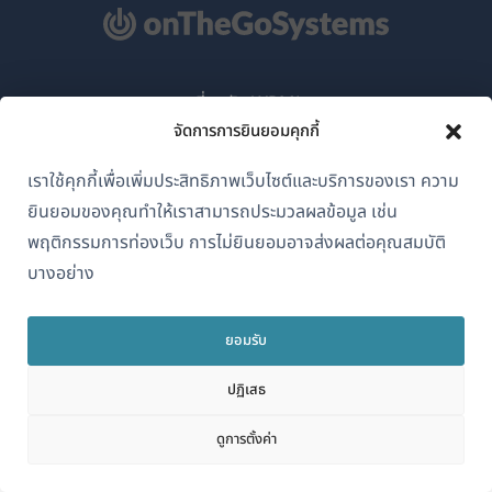
เกี่ยวกับ WPML
จัดการการยินยอมคุกกี้
GDPR และนโยบายความเป็นส่วนตัว
เราใช้คุกกี้เพื่อเพิ่มประสิทธิภาพเว็บไซต์และบริการของเรา ความ
(เปิด
เข้าร่วมทีมของเรา
ยินยอมของคุณทำให้เราสามารถประมวลผลข้อมูล เช่น
ใน
(เปิด
(เปิด
(เปิด
พฤติกรรมการท่องเว็บ การไม่ยินยอมอาจส่งผลต่อคุณสมบัติ
หน้าต่าง
ใน
ใน
ใน
บางอย่าง
ใหม่)
หน้าต่าง
หน้าต่าง
หน้าต่าง
ไทย
ใหม่)
ใหม่)
ใหม่)
ยอมรับ
(เปิด
© 2026
OnTheGoSystems Limited
ปฏิเสธ
ใน
หน้าต่าง
ดูการตั้งค่า
ใหม่)